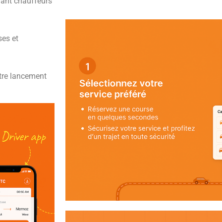
ant chauffeurs
ses et
otre lancement