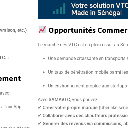
Opportunités Commerc
raison, etc.)
Le marché des VTC est en plein essor au Séné
TC. »
Une demande croissante en transports s
Un taux de pénétration mobile parmi les
cement
Un environnement propice aux startups 
avec :
Avec
SAMAVTC
, vous pouvez :
 « Taxi App
✔
Créer votre propre marque
(Uber-like séné
✔
Collaborer avec des chauffeurs professi
✔
Générer des revenus via commissions, a