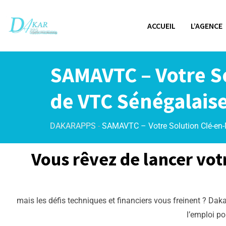
ACCUEIL
L’AGENCE
SAMAVTC – Votre S
de VTC Sénégalais
DAKARAPPS
-
SAMAVTC – Votre Solution Clé-en-
Vous rêvez de lancer vo
mais les défis techniques et financiers vous freinent ? Dak
l’emploi po