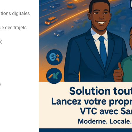
utions digitales
ue des trajets
h)
e