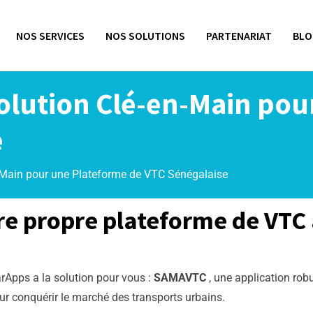
NOS SERVICES
NOS SOLUTIONS
PARTENARIAT
BLO
olution Clé-en-Main pou
e
Main pour une Plateforme de VTC Sénégalaise
tre propre plateforme de VTC
arApps a la solution pour vous :
SAMAVTC
, une application robu
ur conquérir le marché des transports urbains.